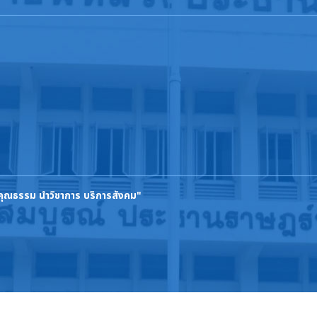
นคุณธรรม นำวิชาการ บริการสังคม"
ิขสิทธิ์ © 2569 วิทยาลัยการอาชีพหลวงประธานราษฎร์นิกร. สงวนลิขสิทธิ