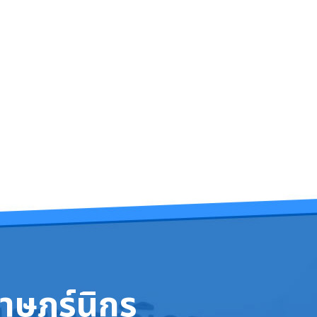
าษฎร์นิกร