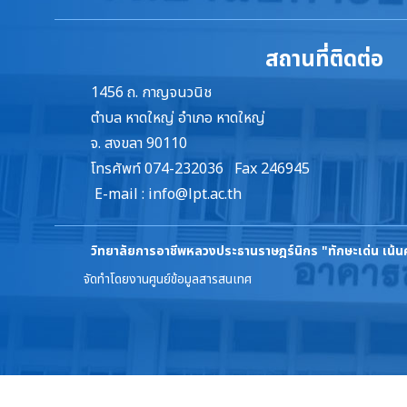
สถานที่ติดต่อ
1456 ถ. กาญจนวนิช
ตำบล หาดใหญ่ อำเภอ หาดใหญ่
จ. สงขลา 90110
โทรศัพท์ 074-232036 Fax 246945
E-mail :
info@lpt.ac.th
วิทยาลัยการอาชีพหลวงประธานราษฎร์นิกร
"ทักษะเด่น เน้
จัดทำโดยงานศูนย์ข้อมูลสารสนเทศ
ล