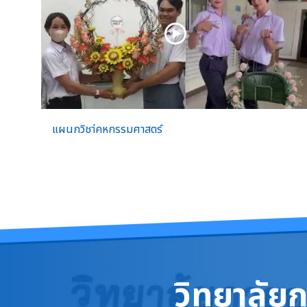
แผนกวิชา่คหกรรมศาสตร์
วิทยาลัย