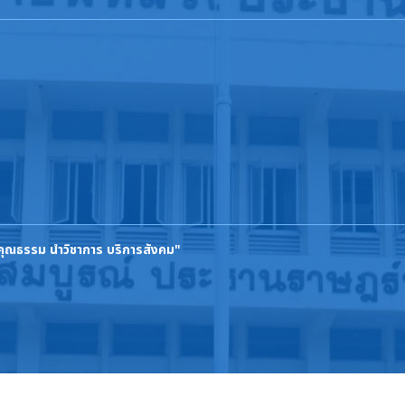
นคุณธรรม นำวิชาการ บริการสังคม"
ิขสิทธิ์ © 2569 วิทยาลัยการอาชีพหลวงประธานราษฎร์นิกร. สงวนลิขสิทธิ