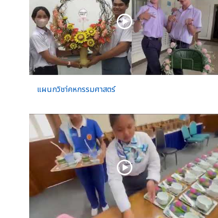
แผนกวิชา่คหกรรมศาสตร์