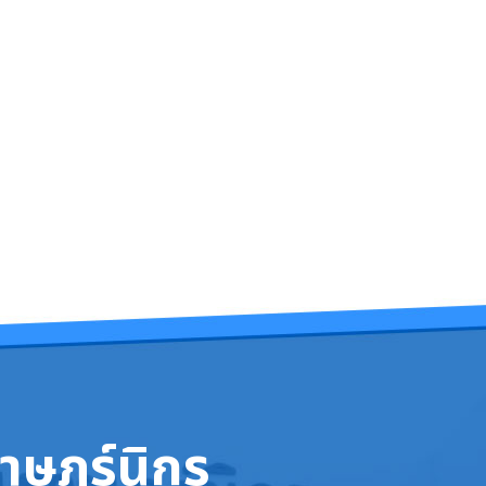
าษฎร์นิกร