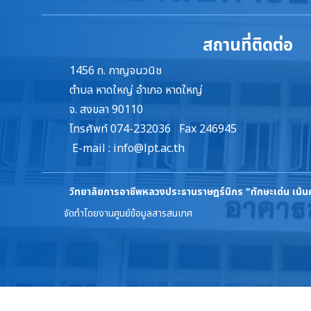
สถานที่ติดต่อ
1456 ถ. กาญจนวนิช
ตำบล หาดใหญ่ อำเภอ หาดใหญ่
จ. สงขลา 90110
โทรศัพท์ 074-232036 Fax 246945
E-mail :
info@lpt.ac.th
วิทยาลัยการอาชีพหลวงประธานราษฎร์นิกร
"ทักษะเด่น เน้
จัดทำโดยงานศูนย์ข้อมูลสารสนเทศ
ล