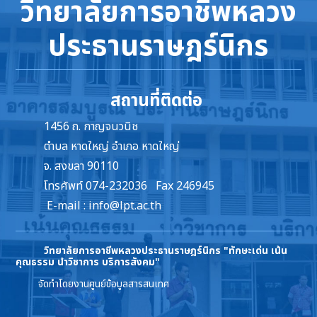
วิทยาลัยการอาชีพหลวง
ประธานราษฎร์นิกร
สถานที่ติดต่อ
1456 ถ. กาญจนวนิช
ตำบล หาดใหญ่ อำเภอ หาดใหญ่
จ. สงขลา 90110
โทรศัพท์ 074-232036 Fax 246945
E-mail :
info@lpt.ac.th
วิทยาลัยการอาชีพหลวงประธานราษฎร์นิกร
"ทักษะเด่น เน้น
คุณธรรม นำวิชาการ บริการสังคม"
จัดทำโดยงานศูนย์ข้อมูลสารสนเทศ