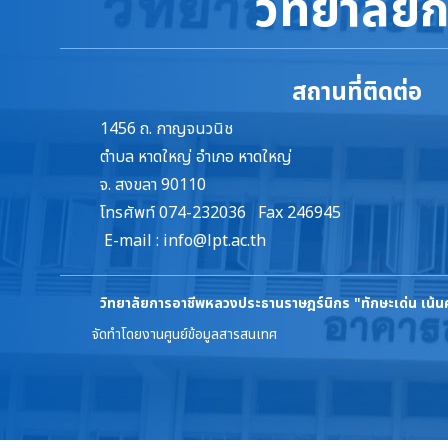
วิทยาลัย
สถานที่ติดต่อ
1456 ถ. กาญจนวนิช
ตำบล หาดใหญ่ อำเภอ หาดใหญ่
จ. สงขลา 90110
โทรศัพท์ 074-232036 Fax 246945
E-mail :
info@lpt.ac.th
วิทยาลัยการอาชีพหลวงประธานราษฎร์นิกร
"ทักษะเด่น เน้
จัดทำโดยงานศูนย์ข้อมูลสารสนเทศ