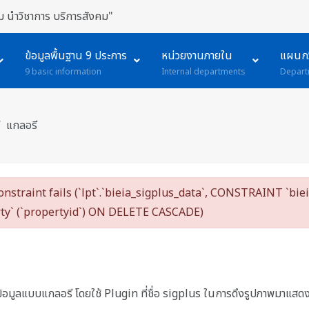
 นำวิชาการ บริการสังคม"
ข้อมูลพื้นฐาน 9 ประการ
หน่วยงานภายใน
แผนกว
9 basic information
Internal departments
Depart
แกลอรี
constraint fails (`lpt`.`bieia_sigplus_data`, CONSTRAINT `b
rty` (`propertyid`) ON DELETE CASCADE)
ข้อมูลแบบแกลอรี โดยใช้ Plugin ที่ชื่อ sigplus ในการดึงรูปภาพมาแสดง