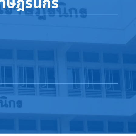
าษฎร์นิกร