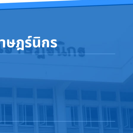
าษฎร์นิกร