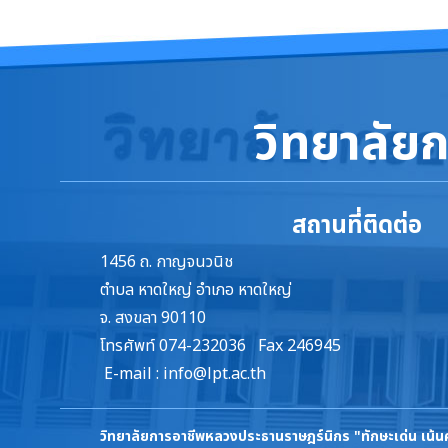
วิทยาลัย
สถานที่ติดต่อ
1456 ถ. กาญจนวนิช
ตำบล หาดใหญ่ อำเภอ หาดใหญ่
จ. สงขลา 90110
โทรศัพท์ 074-232036 Fax 246945
E-mail :
info@lpt.ac.th
วิทยาลัยการอาชีพหลวงประธานราษฎร์นิกร
"ทักษะเด่น เน้