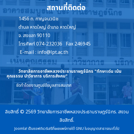
สถานที่ติดต่อ
1456 ถ. กาญจนวนิช
ตำบล หาดใหญ่ อำเภอ หาดใหญ่
จ. สงขลา 90110
โทรศัพท์ 074-232036 Fax 246945
E-mail :
info@lpt.ac.th
วิทยาลัยการอาชีพหลวงประธานราษฎร์นิกร
"ทักษะเด่น เน้น
คุณธรรม นำวิชาการ บริการสังคม"
จัดทำโดยงานศูนย์ข้อมูลสารสนเทศ
ลิขสิทธิ์ © 2569 วิทยาลัยการอาชีพหลวงประธานราษฎร์นิกร. สงวน
ลิขสิทธิ์.
Joomla!
เป็นซอฟต์แวร์เสรีที่เผยแพร่ภายใต้
GNU ใบอนุญาตสาธารณะทั่วไป