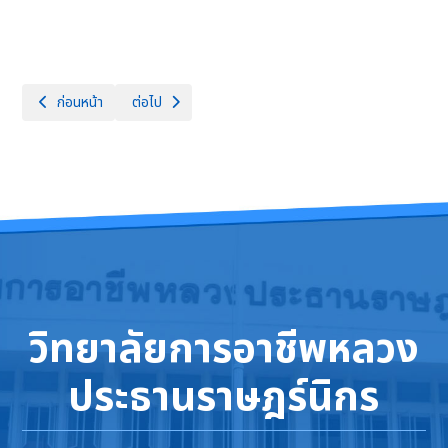
เนื้อหาก่อนหน้า: งานความร่วมมือ
เนื้อหาถัดไป: งานพัสดุ
ก่อนหน้า
ต่อไป
วิทยาลัยการอาชีพหลวง
ประธานราษฎร์นิกร