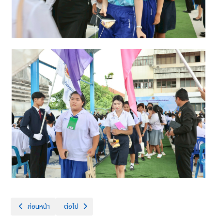
เนื้อหาก่อนหน้า: โครงการปฐมนิเทศก่อนออกฝึกงาน ฝึกอาชีพ ในสถานประกอ
เนื้อหาถัดไป: ร่วมบันทึกเทปถวายพระพรเนื่องในโอกาสวันเ
ก่อนหน้า
ต่อไป