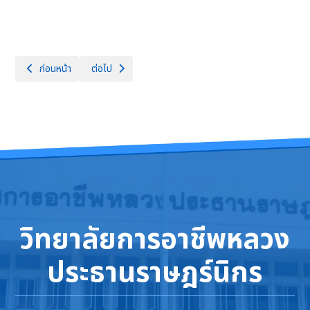
เนื้อหาก่อนหน้า: ขอแสดงความยินดีกับตัวแทนนักศึกษา แผนกวิชาช่างโยธา สาขาง
เนื้อหาถัดไป: โครงการประชุมผู้ปกครองปกครองนักเรียน นั
ก่อนหน้า
ต่อไป
วิทยาลัยการอาชีพหลวง
ประธานราษฎร์นิกร