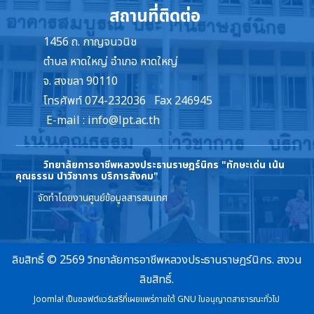
สถานที่ติดต่อ
1456 ถ. กาญจนวนิช
ตำบล หาดใหญ่ อำเภอ หาดใหญ่
จ. สงขลา 90110
โทรศัพท์ 074-232036 Fax 246945
E-mail :
info@lpt.ac.th
วิทยาลัยการอาชีพหลวงประธานราษฎร์นิกร
"ทักษะเด่น เน้น
คุณธรรม นำวิชาการ บริการสังคม"
จัดทำโดยงานศูนย์ข้อมูลสารสนเทศ
ลิขสิทธิ์ © 2569 วิทยาลัยการอาชีพหลวงประธานราษฎร์นิกร. สงวน
ลิขสิทธิ์.
Joomla!
เป็นซอฟต์แวร์เสรีที่เผยแพร่ภายใต้
GNU ใบอนุญาตสาธารณะทั่วไป