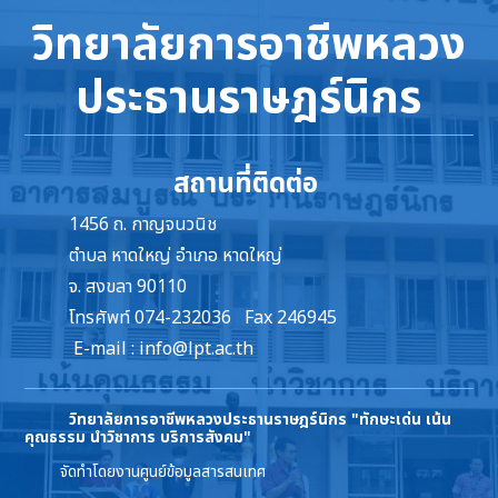
วิทยาลัยการอาชีพหลวง
ประธานราษฎร์นิกร
สถานที่ติดต่อ
1456 ถ. กาญจนวนิช
ตำบล หาดใหญ่ อำเภอ หาดใหญ่
จ. สงขลา 90110
โทรศัพท์ 074-232036 Fax 246945
E-mail :
info@lpt.ac.th
วิทยาลัยการอาชีพหลวงประธานราษฎร์นิกร
"ทักษะเด่น เน้น
คุณธรรม นำวิชาการ บริการสังคม"
จัดทำโดยงานศูนย์ข้อมูลสารสนเทศ