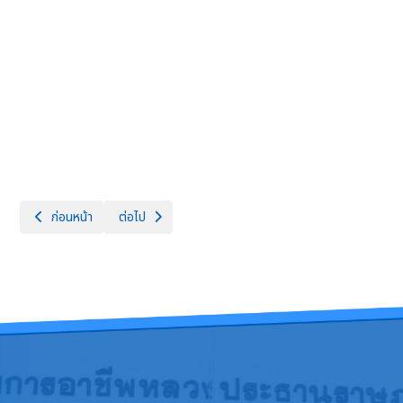
เนื้อหาก่อนหน้า: เฉลิมพระเกียรติสมเด็จพระนางเจ้าฯ พระบรมราชินี เนื่
เนื้อหาถัดไป: กิจกรรมรณรงค์เนื่องใน "วันงดสูบบุหรี่โลก"
ก่อนหน้า
ต่อไป