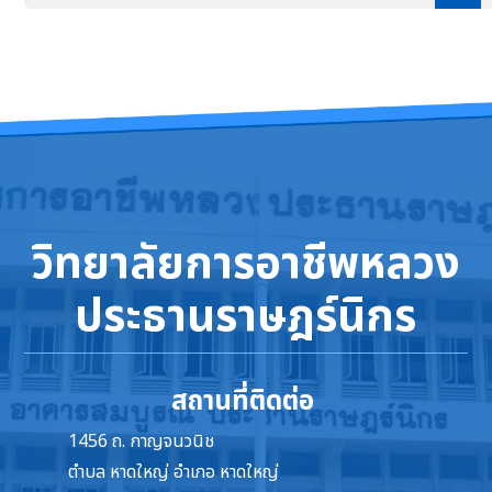
วิทยาลัยการอาชีพหลวง
ประธานราษฎร์นิกร
สถานที่ติดต่อ
1456 ถ. กาญจนวนิช
ตำบล หาดใหญ่ อำเภอ หาดใหญ่