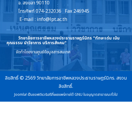
จ. สงขลา 90110
โทรศัพท์ 074-232036 Fax 246945
E-mail :
info@lpt.ac.th
วิทยาลัยการอาชีพหลวงประธานราษฎร์นิกร
"ทักษะเด่น เน้น
คุณธรรม นำวิชาการ บริการสังคม"
จัดทำโดยงานศูนย์ข้อมูลสารสนเทศ
ลิขสิทธิ์ © 2569 วิทยาลัยการอาชีพหลวงประธานราษฎร์นิกร. สงวน
ลิขสิทธิ์.
Joomla!
เป็นซอฟต์แวร์เสรีที่เผยแพร่ภายใต้
GNU ใบอนุญาตสาธารณะทั่วไป