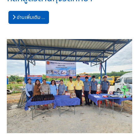
อ่านเพิ่มเติม …