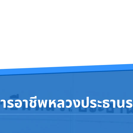
 (ปวช.) ภาคเรียนที่ 1 ปีการศึกษา 2568 ระหว่างวันที่ 17-18 กันยายน พ.ศ.2568
568
การอาชีพหลวงประธานร