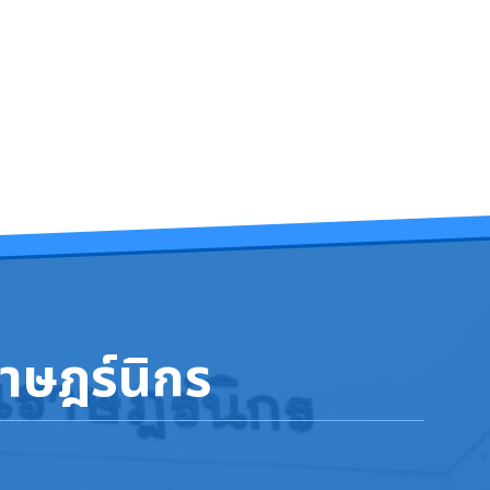
าษฎร์นิกร