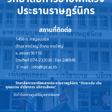
ประธานราษฎร์นิกร
สถานที่ติดต่อ
1456 ถ. กาญจนวนิช
ตำบล หาดใหญ่ อำเภอ หาดใหญ่
จ. สงขลา 90110
โทรศัพท์ 074-232036 Fax 246945
E-mail :
info@lpt.ac.th
วิทยาลัยการอาชีพหลวงประธานราษฎร์นิกร
"ทักษะเด่น เน้น
คุณธรรม นำวิชาการ บริการสังคม"
จัดทำโดยงานศูนย์ข้อมูลสารสนเทศ