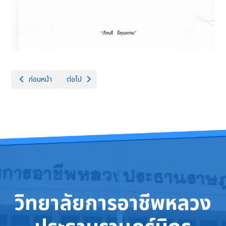
เนื้อหาก่อนหน้า: ประกาศ #เปิดรับสมัครลูกจ้างชั่วคราว จำนวน 3 อัตรา
เนื้อหาถัดไป: รับสมัครบุคคลทั่วไปสอบคัดเลือกเป็นลูกจ้างชั
ก่อนหน้า
ต่อไป
วิทยาลัยการอาชีพหลวง