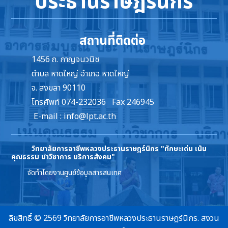
ประธานราษฎร์นิกร
สถานที่ติดต่อ
1456 ถ. กาญจนวนิช
ตำบล หาดใหญ่ อำเภอ หาดใหญ่
จ. สงขลา 90110
โทรศัพท์ 074-232036 Fax 246945
E-mail :
info@lpt.ac.th
วิทยาลัยการอาชีพหลวงประธานราษฎร์นิกร
"ทักษะเด่น เน้น
คุณธรรม นำวิชาการ บริการสังคม"
จัดทำโดยงานศูนย์ข้อมูลสารสนเทศ
ลิขสิทธิ์ © 2569 วิทยาลัยการอาชีพหลวงประธานราษฎร์นิกร. สงวน