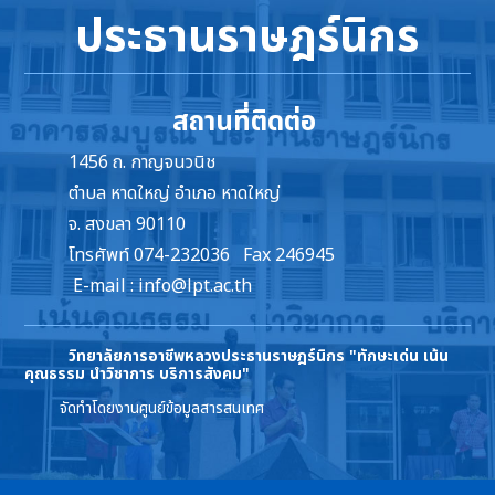
ประธานราษฎร์นิกร
สถานที่ติดต่อ
1456 ถ. กาญจนวนิช
ตำบล หาดใหญ่ อำเภอ หาดใหญ่
จ. สงขลา 90110
โทรศัพท์ 074-232036 Fax 246945
E-mail :
info@lpt.ac.th
วิทยาลัยการอาชีพหลวงประธานราษฎร์นิกร
"ทักษะเด่น เน้น
คุณธรรม นำวิชาการ บริการสังคม"
จัดทำโดยงานศูนย์ข้อมูลสารสนเทศ