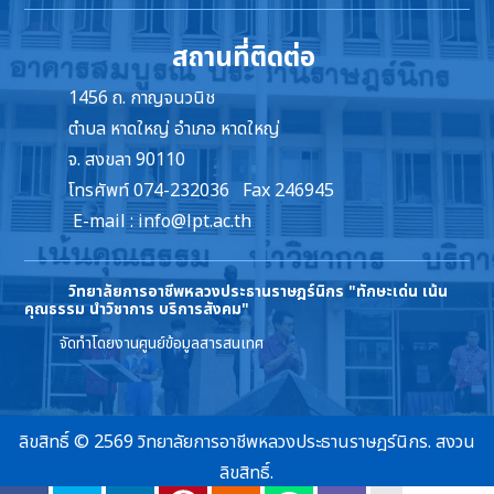
สถานที่ติดต่อ
1456 ถ. กาญจนวนิช
ตำบล หาดใหญ่ อำเภอ หาดใหญ่
จ. สงขลา 90110
โทรศัพท์ 074-232036 Fax 246945
E-mail :
info@lpt.ac.th
วิทยาลัยการอาชีพหลวงประธานราษฎร์นิกร
"ทักษะเด่น เน้น
คุณธรรม นำวิชาการ บริการสังคม"
จัดทำโดยงานศูนย์ข้อมูลสารสนเทศ
ลิขสิทธิ์ © 2569 วิทยาลัยการอาชีพหลวงประธานราษฎร์นิกร. สงวน
ลิขสิทธิ์.